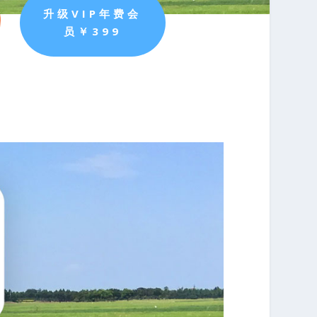
升级VIP年费会
员￥399