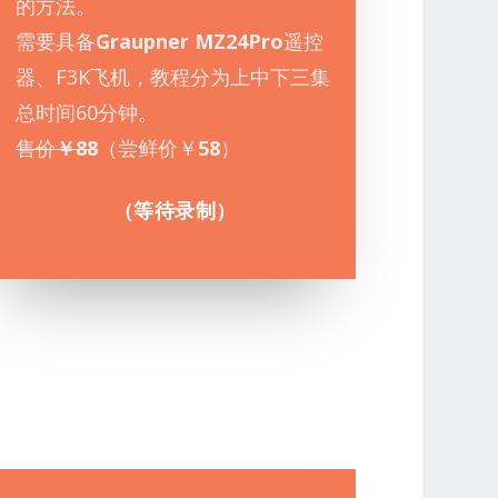
的方法。
需要具备
Graupner MZ24Pro
遥控
器、F3K飞机，教程分为上中下三集
总时间60分钟。
售价
￥88
（尝鲜价￥
58
）
（等待录制）