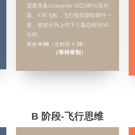
需要具备Graupner MZ24Pro遥控
器、F3K飞机，飞行模拟器软硬件一
套，教程分为上中下三集总时间50
分钟。
售价
￥98
（尝鲜价￥
78
）
（等待录制）
B 阶段-飞行思维