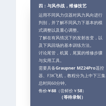
四：与风作战，维修技艺
运用不同风力仪器对风力风向进行
判别，并了解不同风力下基本的模
式调整以及重心调整。
了解在有风情况下的发射改变，以
及下风回场的基本训练方法。
讨论尾管，机翼，尾翼的维修步骤
与实用工具。
需要具备
Graupner MZ24Pro
遥控
器、F3K飞机，教程分为上中下三集
总时间60分钟。
售价
￥88
（尝鲜价￥
58
）
（等待录制）