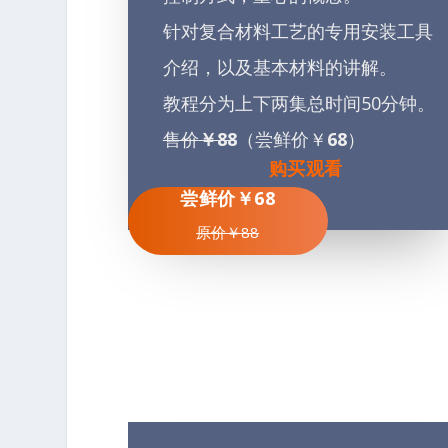
针对复合材料工艺的专用安装工具
介绍，以及基本材料的讲解。
教程分为上下两集总时间50分钟。
售价
￥88
（尝鲜价￥
68
）
购买观看
尝鲜价￥68
原价￥88