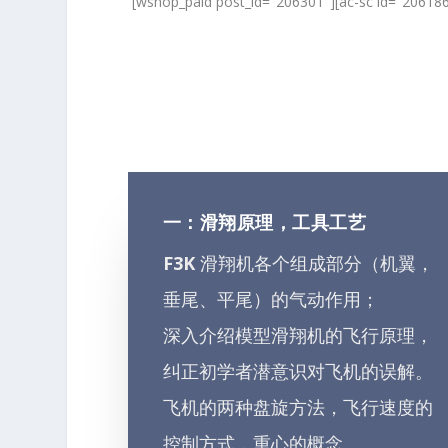
[wshop_paid post_id="206301"][ac-sc id="206186
一：滑翔原理，工具工艺
F3K
滑翔机各个组成部分（机翼，
垂尾、平尾）的气动作用；
深入介绍模型滑翔机的飞行原理，
纠正初学者潜意识对飞机的误解。
飞机的两种盘旋方法，飞行速度的
控制方式，重心的概念。