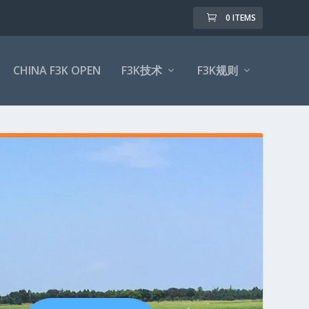
0 ITEMS
CHINA F3K OPEN
F3K技术
F3K规则