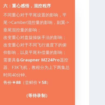
六：重心感悟，混控程序
不同重心对于平尾设置的影响，平
尾->Camber混控量的影响，副翼->
垂尾混控量的影响；
改变重心对盘旋操纵手法的影响；
改变重心对于不同飞行速度下的俯
仰影响，以及平尾补偿量的影响；
需要具备
Graupner MZ24Pro
遥控
器、F3K飞机，教程分为上下两集总
时间40分钟。
售价
￥88
（尝鲜价￥
58
）
（等待录制）