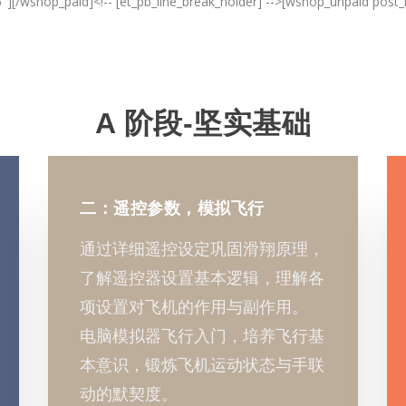
"][/wshop_paid]<!-- [et_pb_line_break_holder] -->[wshop_unpaid post
A 阶段-坚实基础
二：遥控参数，模拟飞行
通过详细遥控设定巩固滑翔原理，
了解遥控器设置基本逻辑，理解各
项设置对飞机的作用与副作用。
电脑模拟器飞行入门，培养飞行基
本意识，锻炼飞机运动状态与手联
动的默契度。