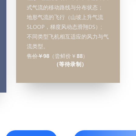
式气流的移动路线与分布状态；
地形气流的飞行（山坡上升气流
SLOOP，梯度风动态滑翔DS）;
不同类型飞机相互适应的风力与气
流类型。
售价
￥98
（尝鲜价￥
88
）
（等待录制）