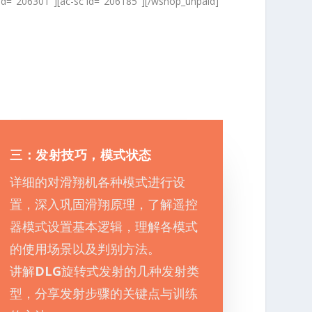
_id="206301"][ac-sc id="206185"][/wshop_unpaid]
三：发射技巧，模式状态
详细的对滑翔机各种模式进行设
置，深入巩固滑翔原理，了解遥控
器模式设置基本逻辑，理解各模式
的使用场景以及判别方法。
讲解
DLG
旋转式发射的几种发射类
型，分享发射步骤的关键点与训练