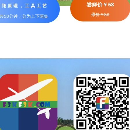
尝鲜价￥68
滑翔原理，工具工艺
原价￥88
共50分钟，分为上下两集