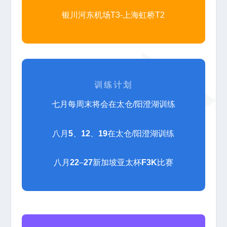
银川河东机场T3-上海虹桥T2
训练计划
七月每周末将会在太仓/阳澄湖训练
八月
5
、
12
、
19
在太仓/阳澄湖训练
八月
22
–
27
新加坡亚太杯
F3K
比赛