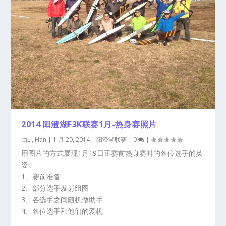
2014 阳澄湖F3K联赛1月-热身赛照片
由
Li, Han
|
1 月 20, 2014
|
阳澄湖联赛
|
0
|
用图片的方式展现1月19日正赛前热身赛时的各位选手的英
姿。
1、赛前准备
2、部分选手发射组图
3、各选手之间随机做助手
4、各位选手和他们的爱机