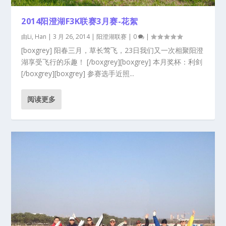
2014阳澄湖F3K联赛3月赛-花絮
由
Li, Han
|
3 月 26, 2014
|
阳澄湖联赛
|
0
|
[boxgrey] 阳春三月，草长莺飞，23日我们又一次相聚阳澄
湖享受飞行的乐趣！ [/boxgrey][boxgrey] 本月奖杯：利剑
[/boxgrey][boxgrey] 参赛选手近照...
阅读更多