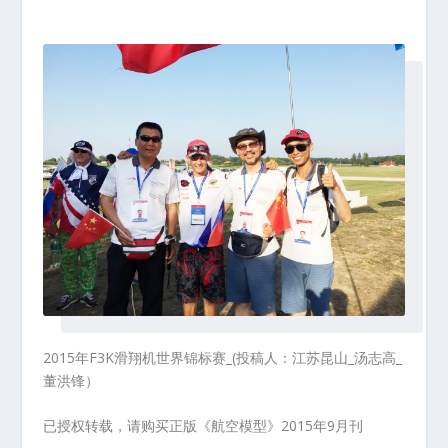
2015年F3K滑翔机世界锦标赛_(投稿人：江苏昆山_汤志高_
董洪锋）
已授权转载，请购买正版《航空模型》2015年9月刊