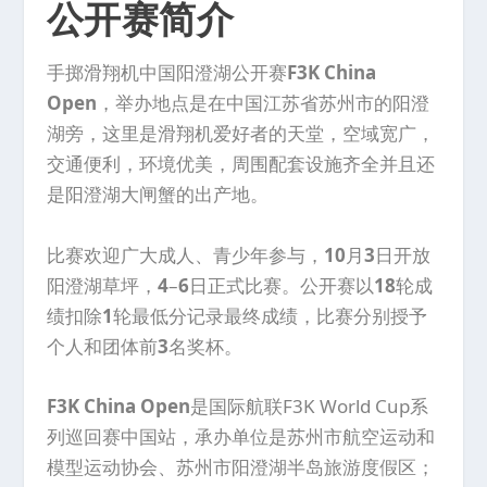
公开赛简介
手掷滑翔机中国阳澄湖公开赛
F3K China
Open
，举办地点是在中国江苏省苏州市的阳澄
湖旁，这里是滑翔机爱好者的天堂，空域宽广，
交通便利，环境优美，周围配套设施齐全并且还
是阳澄湖大闸蟹的出产地。
比赛欢迎广大成人、青少年参与，
10
月
3
日开放
阳澄湖草坪，
4
–
6
日正式比赛。公开赛以
18
轮成
绩扣除
1
轮最低分记录最终成绩，比赛分别授予
个人和团体前
3
名奖杯。
F3K China Open
是国际航联F3K World Cup系
列巡回赛中国站，承办单位是苏州市航空运动和
模型运动协会、苏州市阳澄湖半岛旅游度假区；