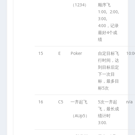
（1234）
顺序飞
1:00, 2:00,
3:00,
4:00，记录
最好4个成
绩
15
E
Poker
自定目标飞
10:0
行时间，达
到目标后定
下一次目
标，最多目
标5次
16
C5
一齐起飞
5次一齐起
n/a
飞，最长成
（AUp5）
绩计时
3:00.