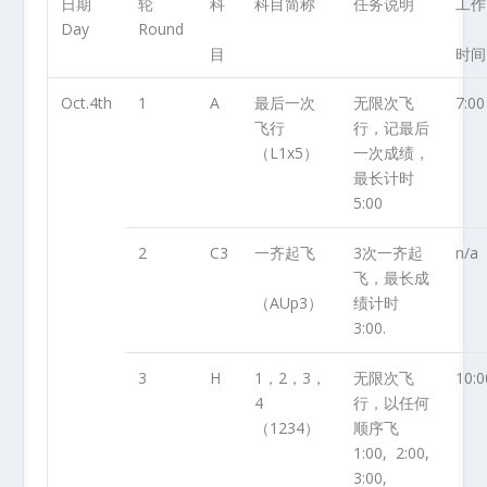
日期
轮
科
科目简称
任务说明
工作
Day
Round
目
时间
Oct.4
th
1
A
最后一次
无限次飞
7:00
飞行
行，记最后
（L1x5）
一次成绩，
最长计时
5:00
2
C3
一齐起飞
3次一齐起
n/a
飞，最长成
（AUp3）
绩计时
3:00.
3
H
1，2，3，
无限次飞
10:0
4
行，以任何
（1234）
顺序飞
1:00, 2:00,
3:00,