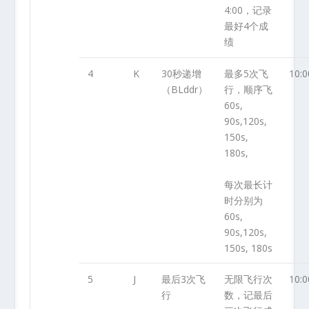
4:00，记录
最好4个成
绩
4
K
30秒递增
最多5次飞
10:0
（BLddr）
行，顺序飞
60s,
90s,120s,
150s,
180s,
每次最长计
时分别为
60s,
90s,120s,
150s, 180s
5
J
最后3次飞
无限飞行次
10:0
行
数，记最后