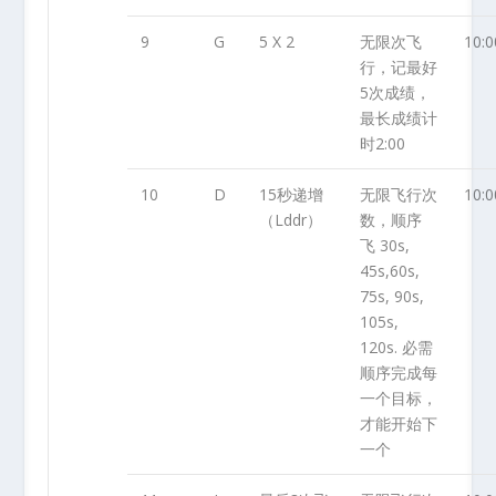
9
G
5 X 2
无限次飞
10:0
行，记最好
5次成绩，
最长成绩计
时2:00
10
D
15秒递增
无限飞行次
10:0
（Lddr）
数，顺序
飞 30s,
45s,60s,
75s, 90s,
105s,
120s. 必需
顺序完成每
一个目标，
才能开始下
一个