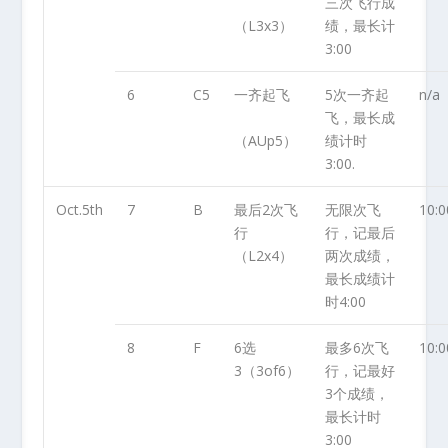
三次飞行成
（L3x3）
绩，最长计
3:00
6
C5
一齐起飞
5次一齐起
n/a
飞，最长成
（AUp5）
绩计时
3:00.
Oct.5
th
7
B
最后2次飞
无限次飞
10:0
行
行，记最后
（L2x4）
两次成绩，
最长成绩计
时4:00
8
F
6选
最多6次飞
10:0
3（3of6）
行，记最好
3个成绩，
最长计时
3:00