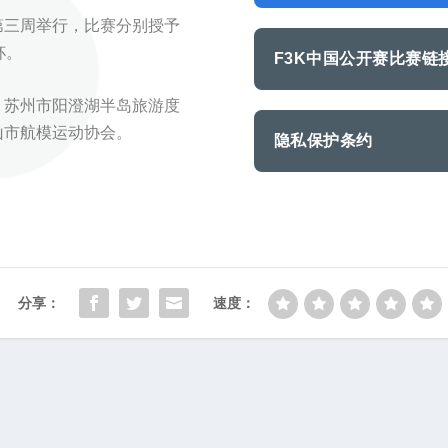
第三周举行，比赛分别授予
杯。
F3K中国公开赛比赛链
、苏州市阳澄湖半岛旅游度
山市航模运动协会。
隐私保护条约
分享：
速度：