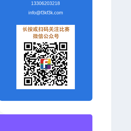
13306203218
info@f3kf3k.com