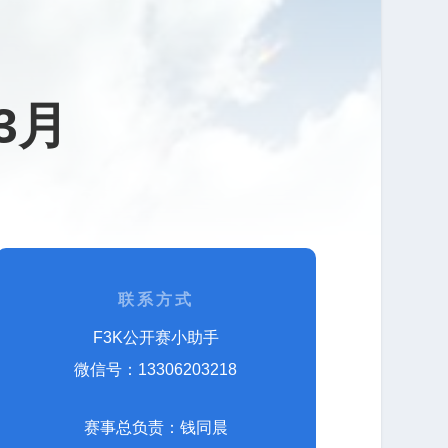
3月
联系方式
F3K公开赛小助手
微信号：13306203218
赛事总负责：钱同晨