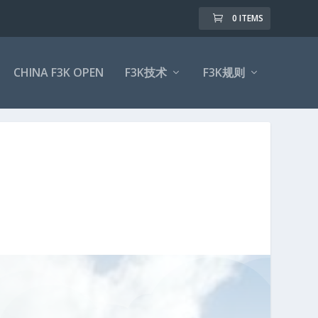
0 ITEMS
CHINA F3K OPEN
F3K技术
F3K规则