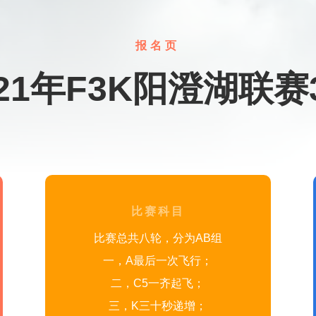
报名页
021年F3K阳澄湖联赛
比赛科目
比赛总共八轮，分为AB组
一，A最后一次飞行；
二，C5一齐起飞；
三，K三十秒递增；