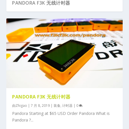
PANDORA F3K 无线计时器
PANDORA F3K 无线计时器
由
Zhigao
|
7 月 8, 2019
|
装备
,
计时器
|
0
Pandora Starting at $65 USD Order Pandora What is
Pandora ?...