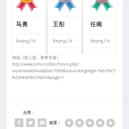
马勇
王彤
任南
Beijing,CN
Beijing,CN
Beijing,CN
阅读《第三届，赛事专题》
http://www.tsmx.cn/bbs/forum.php?
mod=viewthread&tid=7584&extra=&highlight=%B7%E7
%D6%AE%D2%ED&page=1
分享：
速度：