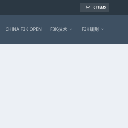
0 ITEMS
CHINA F3K OPEN
F3K技术
F3K规则