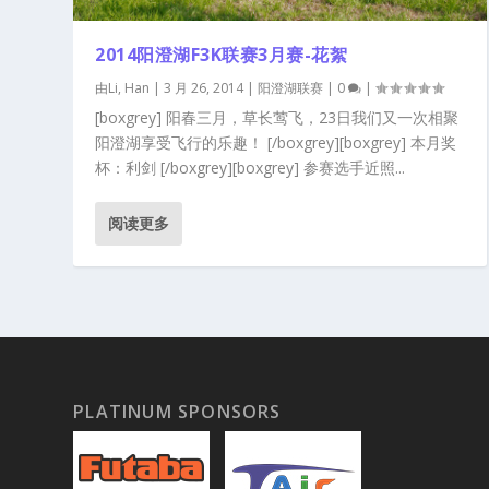
2014阳澄湖F3K联赛3月赛-花絮
由
Li, Han
|
3 月 26, 2014
|
阳澄湖联赛
|
0
|
[boxgrey] 阳春三月，草长莺飞，23日我们又一次相聚
阳澄湖享受飞行的乐趣！ [/boxgrey][boxgrey] 本月奖
杯：利剑 [/boxgrey][boxgrey] 参赛选手近照...
阅读更多
PLATINUM SPONSORS