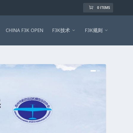
0 ITEMS
CHINA F3K OPEN
F3K技术
F3K规则