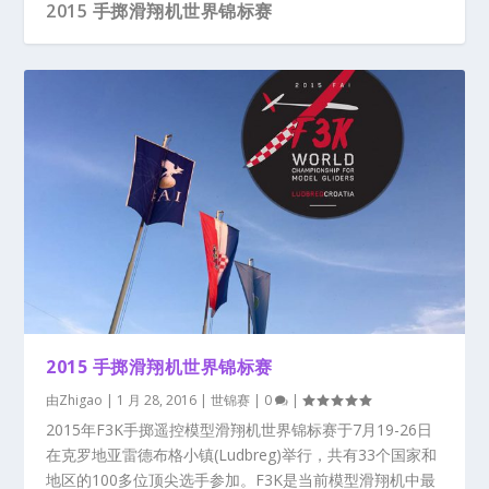
2015 手掷滑翔机世界锦标赛
2015 手掷滑翔机世界锦标赛
由
Zhigao
|
1 月 28, 2016
|
世锦赛
|
0
|
2015年F3K手掷遥控模型滑翔机世界锦标赛于7月19-26日
在克罗地亚雷德布格小镇(Ludbreg)举行，共有33个国家和
地区的100多位顶尖选手参加。F3K是当前模型滑翔机中最